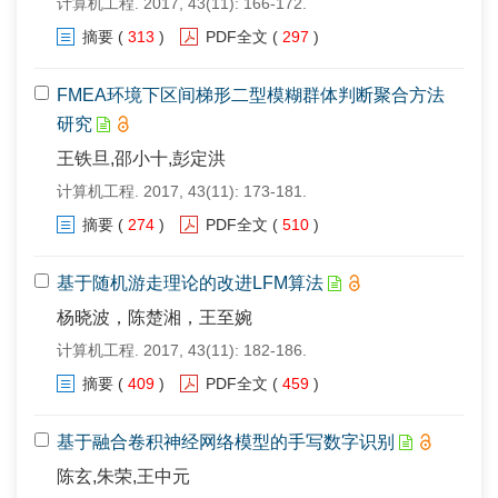
计算机工程. 2017, 43(11): 166-172.
摘要
(
313
)
PDF全文
(
297
)
FMEA环境下区间梯形二型模糊群体判断聚合方法
研究
王铁旦,邵小十,彭定洪
计算机工程. 2017, 43(11): 173-181.
摘要
(
274
)
PDF全文
(
510
)
基于随机游走理论的改进LFM算法
杨晓波，陈楚湘，王至婉
计算机工程. 2017, 43(11): 182-186.
摘要
(
409
)
PDF全文
(
459
)
基于融合卷积神经网络模型的手写数字识别
陈玄,朱荣,王中元