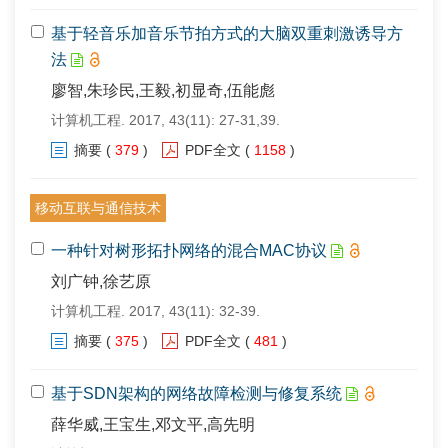
基于轻音乐加音乐节拍方式的大脑双重刺激诱导方
法
廖智,朱珍民,王毅,初显奇,伍能彪
计算机工程. 2017, 43(11): 27-31,39.
摘要
(
379
)
PDF全文
(
1158
)
移动互联与通信技术
一种针对树形拓扑网络的混合MAC协议
刘广钟,徐艺原
计算机工程. 2017, 43(11): 32-39.
摘要
(
375
)
PDF全文
(
481
)
基于SDN架构的网络故障检测与修复系统
薛华威,王宝生,邓文平,高先明