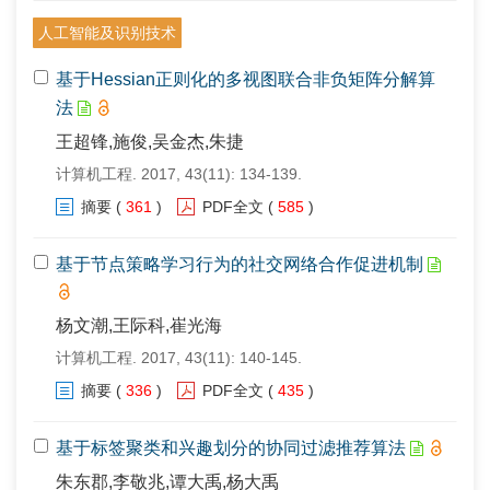
人工智能及识别技术
基于Hessian正则化的多视图联合非负矩阵分解算
法
王超锋,施俊,吴金杰,朱捷
计算机工程. 2017, 43(11): 134-139.
摘要
(
361
)
PDF全文
(
585
)
基于节点策略学习行为的社交网络合作促进机制
杨文潮,王际科,崔光海
计算机工程. 2017, 43(11): 140-145.
摘要
(
336
)
PDF全文
(
435
)
基于标签聚类和兴趣划分的协同过滤推荐算法
朱东郡,李敬兆,谭大禹,杨大禹