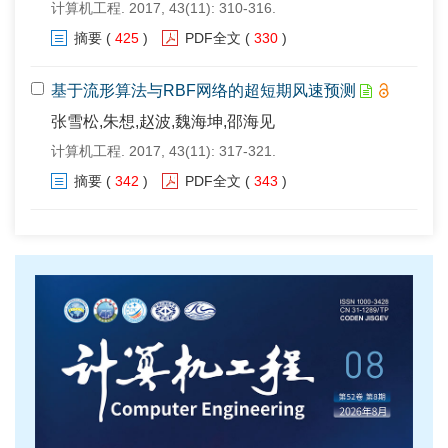
计算机工程. 2017, 43(11): 310-316.
摘要
(
425
)
PDF全文
(
330
)
基于流形算法与RBF网络的超短期风速预测
张雪松,朱想,赵波,魏海坤,邵海见
计算机工程. 2017, 43(11): 317-321.
摘要
(
342
)
PDF全文
(
343
)