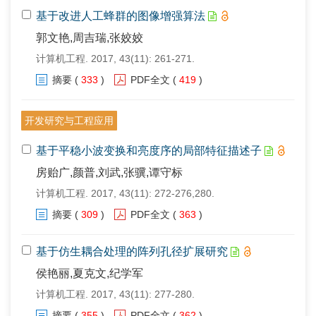
基于改进人工蜂群的图像增强算法
郭文艳,周吉瑞,张姣姣
计算机工程. 2017, 43(11): 261-271.
摘要
(
333
)
PDF全文
(
419
)
开发研究与工程应用
基于平稳小波变换和亮度序的局部特征描述子
房贻广,颜普,刘武,张骥,谭守标
计算机工程. 2017, 43(11): 272-276,280.
摘要
(
309
)
PDF全文
(
363
)
基于仿生耦合处理的阵列孔径扩展研究
侯艳丽,夏克文,纪学军
计算机工程. 2017, 43(11): 277-280.
摘要
(
355
)
PDF全文
(
362
)