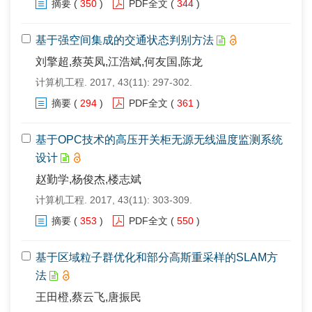
摘要
(
350
)
PDF全文
(
344
)
基于强空间集成的交通状态判别方法
刘擎超,蔡英凤,江浩斌,何友国,陈龙
计算机工程. 2017, 43(11): 297-302.
摘要
(
294
)
PDF全文
(
361
)
基于OPC技术的高压开关柜无源无线温度监测系统
设计
赵勤学,杨俊杰,楼志斌
计算机工程. 2017, 43(11): 303-309.
摘要
(
353
)
PDF全文
(
550
)
基于区域粒子群优化和部分高斯重采样的SLAM方
法
王田橙,蔡云飞,唐振民