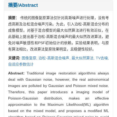
摘要/Abstract
摘要：
传统的图像复原算法仅针对高斯噪声进行处理，没有考
虑高斯及泊松混合噪声污染。为此，引入泊松-高斯混合分布的
成像模型，对基于混合模型的最大似然算法进行有效近似，在
此基础上提出基于泊松-高斯混合噪声的最大似然改进算法，避
免对噪声敏感性和PSF初始估计的依赖。实验结果表明，与原
有算法相比，改进算法复原效果明显，且稳健性较好。
关键词:
图像复原,
泊松-高斯混合噪声,
最大似然算法,
TV去噪,
自适应参数估计
Abstract:
Traditional image restoration algorithms always
deal with Gaussian noise, however, the real astronomical
images are polluted by Gaussian and Poisson mixed noise.
Therefore, this paper introduces a imaging model of
Poisson-Gaussian distribution, makes an effective
approximation to the Maximum Likelihood(ML) algorithm
based on the mixed model, and proposes a modified ML
algorithm based on Poisson-Gaussian mixed noise to avoid