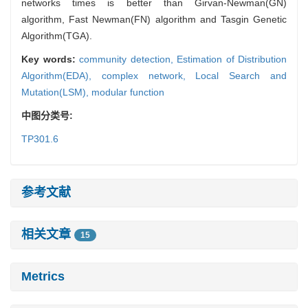
networks times is better than Girvan-Newman(GN)
algorithm, Fast Newman(FN) algorithm and Tasgin Genetic
Algorithm(TGA).
Key words:
community detection,
Estimation of Distribution
Algorithm(EDA),
complex network,
Local Search and
Mutation(LSM),
modular function
中图分类号:
TP301.6
参考文献
相关文章
15
Metrics