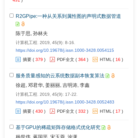
491
)
R2GPipe:一种从关系到属性图的声明式数据管道
陈于思, 孙林夫
计算机工程. 2019, 45(9): 8-16.
https://doi.org/10.19678/j.issn.1000-3428.0054115
摘要
(
379
)
PDF全文
(
364
)
HTML
(
16
)
服务质量感知的云系统数据副本恢复算法
徐超, 邓君华, 姜丽丽, 吉明涛, 李鑫
计算机工程. 2019, 45(9): 17-22.
https://doi.org/10.19678/j.issn.1000-3428.0052483
摘要
(
430
)
PDF全文
(
332
)
HTML
(
17
)
基于GPU的稀疏矩阵存储格式优化研究
杨世伟, 蒋国平, 宋玉蓉, 涂潇