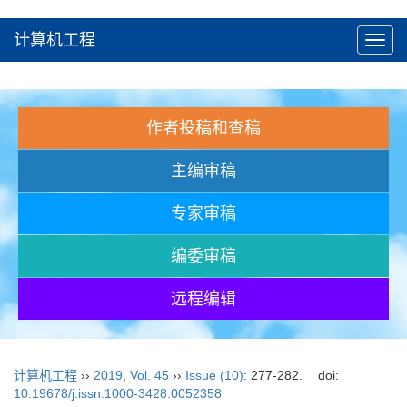
计算机工程
Toggl
navig
作者投稿和查稿
主编审稿
专家审稿
编委审稿
远程编辑
计算机工程
››
2019
,
Vol. 45
››
Issue (10)
: 277-282.
doi:
10.19678/j.issn.1000-3428.0052358