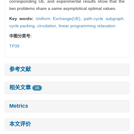
corresponding UE, and experimental results show that the
two problems share a same asymptotical optimal values.
Key words:
Uniform Exchange(UE),
path-cycle subgraph,
cycle packing,
circulation,
linear programming relaxation
中图分类号:
TP39
参考文献
相关文章
15
Metrics
本文评价