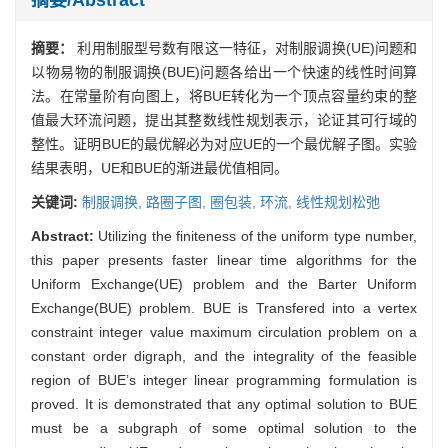
摘要：
利用制服型号数有限这一特征，对制服调换(UE)问题和
以物易物的制服调换(BUE)问题各给出一个快速的线性时间算
法。在常量阶有向图上，将BUE转化为一个顶点容量约束的整
值最大环流问题，提出其整数线性规划表示，论证其可行域的
整性。证明BUE的最优解必为对应UE的一个最优解子图。实验
结果表明，UE和BUE的渐进最优值相同。
关键词:
制服调换,
路圈子图,
圈包装,
环流,
线性规划松弛
Abstract:
Utilizing the finiteness of the uniform type number,
this paper presents faster linear time algorithms for the
Uniform Exchange(UE) problem and the Barter Uniform
Exchange(BUE) problem. BUE is Transfered into a vertex
constraint integer value maximum circulation problem on a
constant order digraph, and the integrality of the feasible
region of BUE’s integer linear programming formulation is
proved. It is demonstrated that any optimal solution to BUE
must be a subgraph of some optimal solution to the