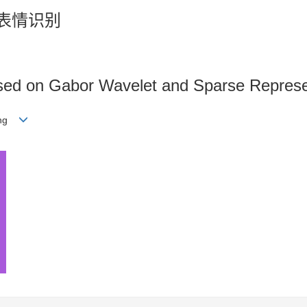
脸表情识别
ased on Gabor Wavelet and Sparse Represe
iang