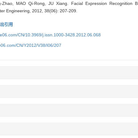
Zhao, MAO Qi-Rong, JU Xiang. Facial Expression Recognition 
er Engineering, 2012, 38(06): 207-209.
导出引用
ice06.com/CN/10.3969/j.issn.1000-3428.2012.06.068
ce06.com/CN/Y2012/V38/I06/207