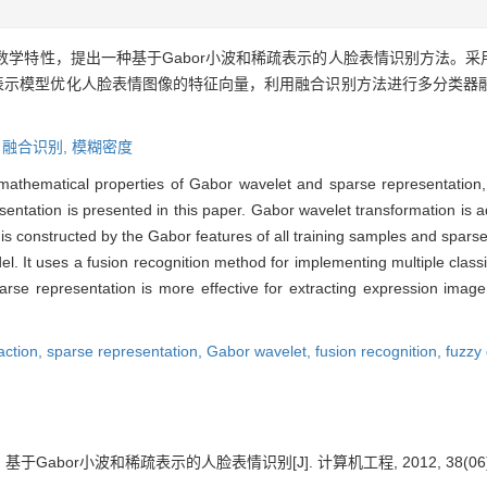
数学特性，提出一种基于Gabor小波和稀疏表示的人脸表情识别方法。采
疏表示模型优化人脸表情图像的特征向量，利用融合识别方法进行多分类器
,
融合识别,
模糊密度
athematical properties of Gabor wavelet and sparse representation,
tation is presented in this paper. Gabor wavelet transformation is ado
s constructed by the Gabor features of all training samples and sparse 
. It uses a fusion recognition method for implementing multiple classi
arse representation is more effective for extracting expression image
action,
sparse representation,
Gabor wavelet,
fusion recognition,
fuzzy 
 基于Gabor小波和稀疏表示的人脸表情识别[J]. 计算机工程, 2012, 38(06): 