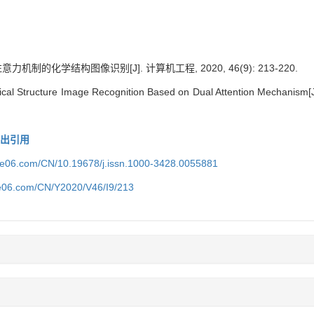
机制的化学结构图像识别[J]. 计算机工程, 2020, 46(9): 213-220.
mical Structure Image Recognition Based on Dual Attention Mechanism[
导出引用
ice06.com/CN/10.19678/j.issn.1000-3428.0055881
ce06.com/CN/Y2020/V46/I9/213