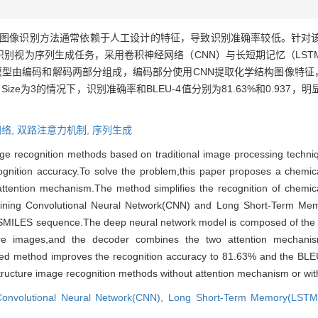
图像识别方法通常依赖于人工设计的特征，导致识别准确率较低。针对
别视为序列生成任务，采用卷积神经网络（CNN）与长短期记忆（LST
络模型由编码和解码两部分组成，编码部分使用CNN提取化学结构图像特征
Size为3的情况下，识别准确率和BLEU-4值分别为81.63%和0.93
络,
双路注意力机制,
序列生成
age recognition methods based on traditional image processing techni
recognition accuracy.To solve the problem,this paper proposes a chemi
ttention mechanism.The method simplifies the recognition of chemic
ining Convolutional Neural Network(CNN) and Long Short-Term Me
he SMILES sequence.The deep neural network model is composed of th
ture images,and the decoder combines the two attention mecha
ed method improves the recognition accuracy to 81.63% and the BLEU
tructure image recognition methods without attention mechanism or wit
Convolutional Neural Network(CNN),
Long Short-Term Memory(LSTM