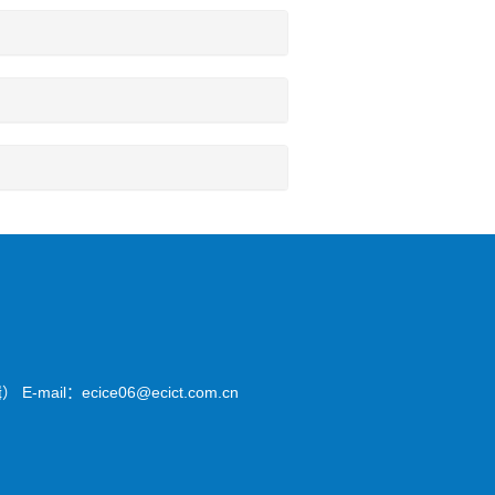
il：ecice06@ecict.com.cn