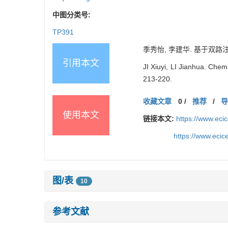
中图分类号:
TP391
季秀怡, 李建华. 基于双路注意力
引用本文
JI Xiuyi, LI Jianhua. Che
213-220.
收藏文章
0
/
推荐
/
使用本文
链接本文:
https://www.ec
https://www.eci
图/表
10
参考文献