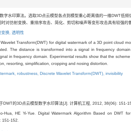
模型数字水印算法。选取3D点云模型各点到模型重心距离值的一维DWT低
同时对仿射变换、重排序攻击、简化、剪切和噪声等变形攻击具有较强的
波变换,
透明性
Wavelet Transform(DWT) for digital watermark of a 3D point cloud mo
ulated. The distance is transformed into a signal in frequency dom
nal in frequency domain. Experimental results show that the scheme is
n, resorting, simplification, cropping and nosing distortion.
atermark,
robustness,
Discrete Wavelet Transform(DWT),
invisibility
DWT的3D点云模型数字水印算法[J]. 计算机工程, 2012, 38(06): 151-15
-Hua, HE Yi-Yue. Digital Watermark Algorithm Based on DWT for
: 151-152.