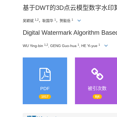
基于DWT的3D点云模型数字水印
1,2
1
1
吴颖斌
，耿国华
，贺毅岳
Digital Watermark Algorithm Bas
1,2
1
1
WU Ying-bin
, GENG Guo-hua
, HE Yi-yue
PDF
被引次数
1017
8|4