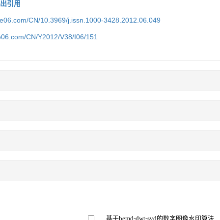
导出引用
ice06.com/CN/10.3969/j.issn.1000-3428.2012.06.049
ce06.com/CN/Y2012/V38/I06/151