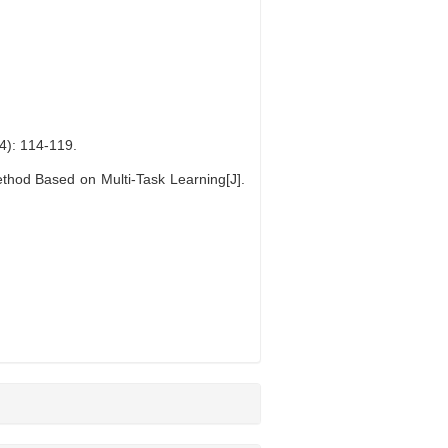
114-119.
hod Based on Multi-Task Learning[J].