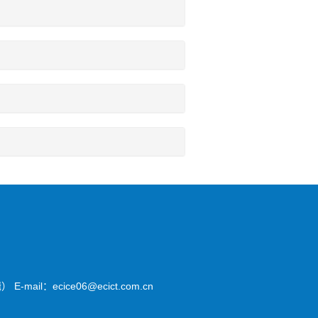
il：ecice06@ecict.com.cn