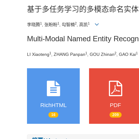
基于多任务学习的多模态命名实体
1
1
2
1
李晓腾
, 张盼盼
, 勾智楠
, 高凯
Multi-Modal Named Entity Recogni
1
1
2
1
LI Xiaoteng
, ZHANG Panpan
, GOU Zhinan
, GAO Kai
RichHTML
PDF
16
209