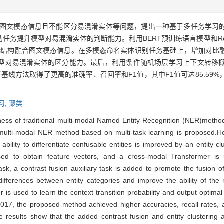
图文模态信息且不能区分易混淆实体等问题，提出一种基于多任务学习
任务提升模型对易混淆实体的判断能力。利用BERT预训练语言模型和Re
rmer结构融合图文模态信息。在多模态命名实体识别任务基础上，增加对
型对易混淆实体的区分能力。最后，利用条件随机场层学习上下文转移
法相较于基线方法取得了更高的准确率、召回率和F1值，其中F1值可达85.5
习,
聚类
eness of traditional multi-modal Named Entity Recognition (NER)metho
a multi-modal NER method based on multi-task learning is proposed.He
bility to differentiate confusable entities is improved by an entity cl
d to obtain feature vectors, and a cross-modal Transformer is
k, a contrast fusion auxiliary task is added to promote the fusion 
e differences between entity categories and improve the ability of the
 is used to learn the context transition probability and output optimal
-2017, the proposed method achieved higher accuracies, recall rates
results show that the added contrast fusion and entity clustering a