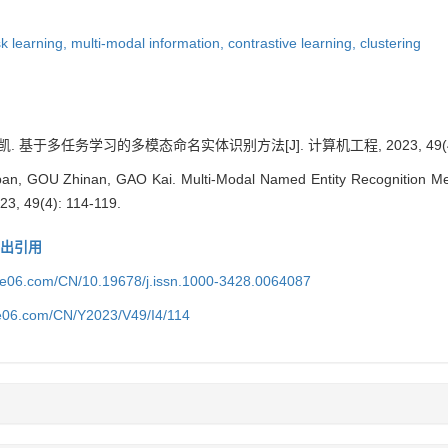
sk learning,
multi-modal information,
contrastive learning,
clustering
. 基于多任务学习的多模态命名实体识别方法[J]. 计算机工程, 2023, 49(4): 
n, GOU Zhinan, GAO Kai. Multi-Modal Named Entity Recognition Met
23, 49(4): 114-119.
导出引用
ice06.com/CN/10.19678/j.issn.1000-3428.0064087
ce06.com/CN/Y2023/V49/I4/114