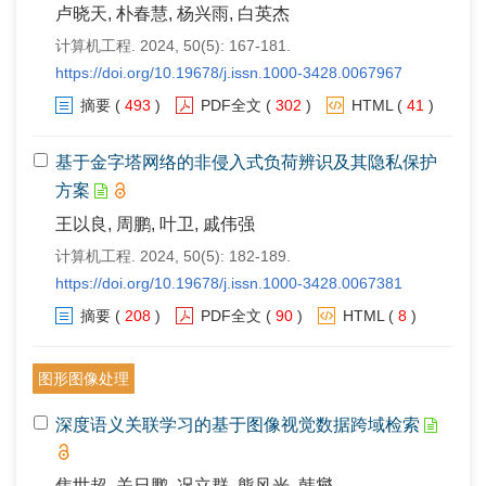
卢晓天, 朴春慧, 杨兴雨, 白英杰
计算机工程. 2024, 50(5): 167-181.
https://doi.org/10.19678/j.issn.1000-3428.0067967
摘要
(
493
)
PDF全文
(
302
)
HTML
(
41
)
基于金字塔网络的非侵入式负荷辨识及其隐私保护
方案
王以良, 周鹏, 叶卫, 戚伟强
计算机工程. 2024, 50(5): 182-189.
https://doi.org/10.19678/j.issn.1000-3428.0067381
摘要
(
208
)
PDF全文
(
90
)
HTML
(
8
)
图形图像处理
深度语义关联学习的基于图像视觉数据跨域检索
焦世超, 关日鹏, 况立群, 熊风光, 韩燮